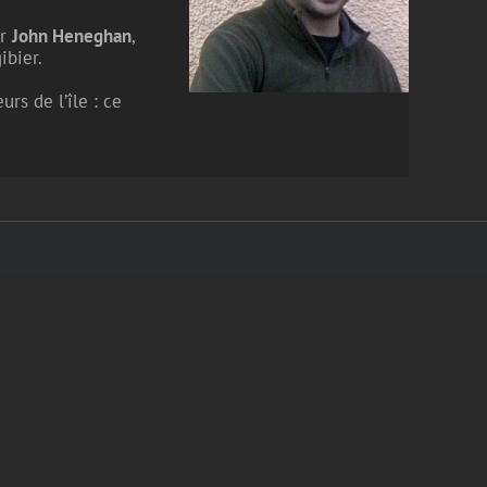
ar
John Heneghan
,
ibier.
rs de l’île : ce