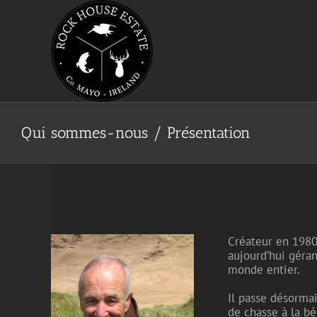
Skip
Panneau de gestion des cookies
to
content
Qui sommes-nous / Présentation
Créateur en 1980
aujourd’hui géra
monde entier.
Il passe désormai
de chasse à la bé